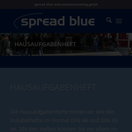
spread blue educationmarketing gmbh
HAUSAUFGABENHEFT
HAUSAUFGABENHEFT
Die Hausaufgabenhefte bieten wir wie die
Vokabelhefte im Format DIN A6 und DIN A5
an. Mit den Heften können Sie vor allem im