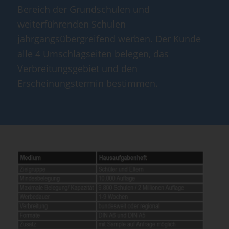
Bereich der Grundschulen und
weiterführenden Schulen
jahrgangsübergreifend werben. Der Kunde
alle 4 Umschlagseiten belegen, das
Verbreitungsgebiet und den
Erscheinungstermin bestimmen.